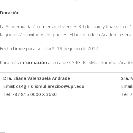
Duración
La Academia dará comienzo el viernes 30 de junio y finalizara el
la que están invitados los padres. El horario de la Academia ser
Fecha Límite para solicitar*: 19 de junio de 2017.
Para más
información
acerca de CS4Girls ISMuL Summer Acade
Dra. Eliana Valenzuela Andrade
Sra. 
Email:
cs4girls-ismul.arecibo@upr.edu
Email
Tel. 787 815 0000 X 3680
Tel. 