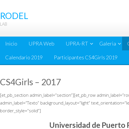
Skip
to
RODEL
content
LAB
Inicio
UPRA Web
UPRA-RT
Galeria
Calendario 2019
Participantes CS4Girls 2019
CS4Girls – 2017
[et_pb_section admin_label=”section”][et_pb_row admin_label=”ro
admin_label=”Texto” background_layout=”light” text_orientation=”le
border_style=”solid”]
Universidad de Puerto 